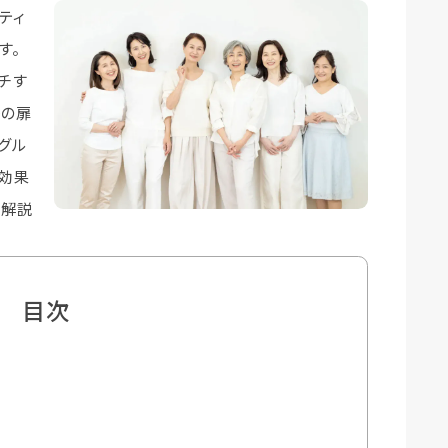
ティ
す。
チす
トの扉
グル
効果
て解説
目次