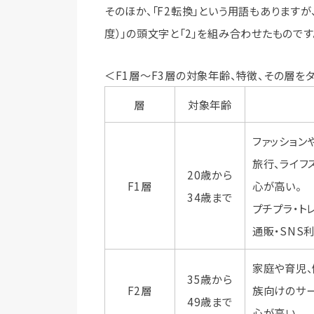
そのほか、「F2転換」という用語もありますが、
度）」の頭文字と「2」を組み合わせたものです
＜F1層〜F3層の対象年齢、特徴、その層を
層
対象年齢
ファッション
旅行、ライフ
20歳から
F1層
心が高い。
34歳まで
プチプラ・ト
通販・SNS
家庭や育児、
35歳から
F2層
族向けのサ
49歳まで
心が高い