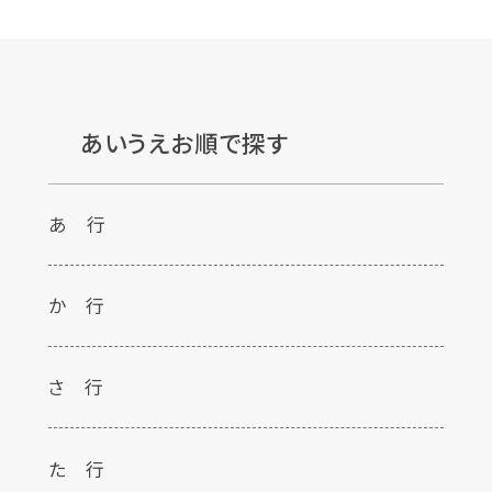
あいうえお順で探す
あ 行
か 行
さ 行
た 行