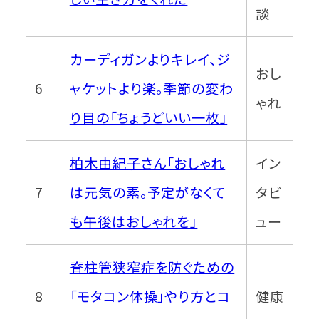
談
カーディガンよりキレイ、ジ
おし
6
ャケットより楽。季節の変わ
ゃれ
り目の「ちょうどいい一枚」
柏木由紀子さん「おしゃれ
イン
7
は元気の素。予定がなくて
タビ
も午後はおしゃれを」
ュー
脊柱管狭窄症を防ぐための
8
「モタコン体操」やり方とコ
健康