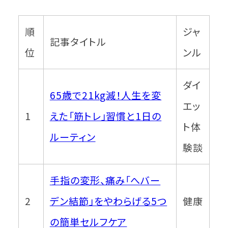
順
ジャ
記事タイトル
位
ンル
ダイ
65歳で21kg減！人生を変
エッ
1
えた「筋トレ」習慣と1日の
ト体
ルーティン
験談
手指の変形、痛み「へバー
2
デン結節」をやわらげる5つ
健康
の簡単セルフケア