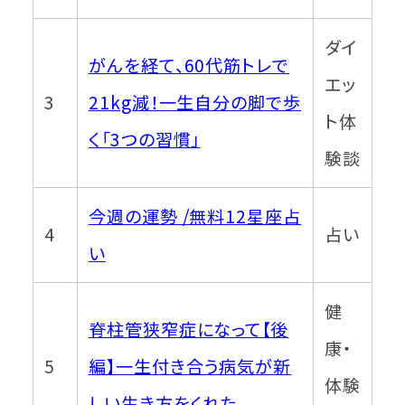
ダイ
がんを経て、60代筋トレで
エッ
3
21kg減！一生自分の脚で歩
ト体
く「3つの習慣」
験談
今週の運勢 /無料12星座占
4
占い
い
健
脊柱管狭窄症になって【後
康・
5
編】一生付き合う病気が新
体験
しい生き方をくれた